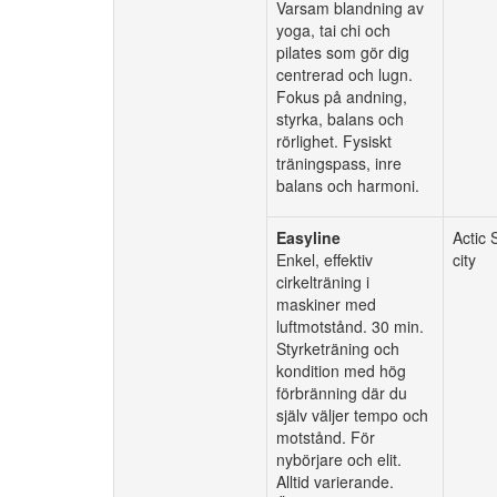
Varsam blandning av
yoga, tai chi och
pilates som gör dig
centrerad och lugn.
Fokus på andning,
styrka, balans och
rörlighet. Fysiskt
träningspass, inre
balans och harmoni.
Easyline
Actic 
Enkel, effektiv
city
cirkelträning i
maskiner med
luftmotstånd. 30 min.
Styrketräning och
kondition med hög
förbränning där du
själv väljer tempo och
motstånd. För
nybörjare och elit.
Alltid varierande.