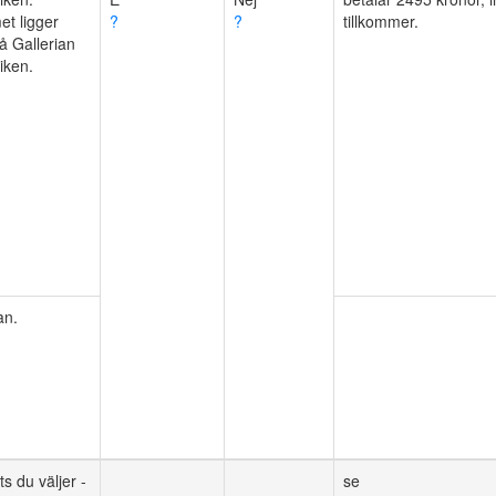
t ligger
?
?
å Gallerian
iken.
an.
ts du väljer -
se