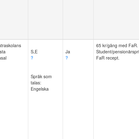
ätraskolans
65 kr/gång med FaR.
sta
Student/pensionärspri
sal
?
?
FaR recept.
Språk som
talas:
Engelska