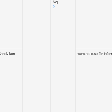
?
Sandviken
www.actic.se för info