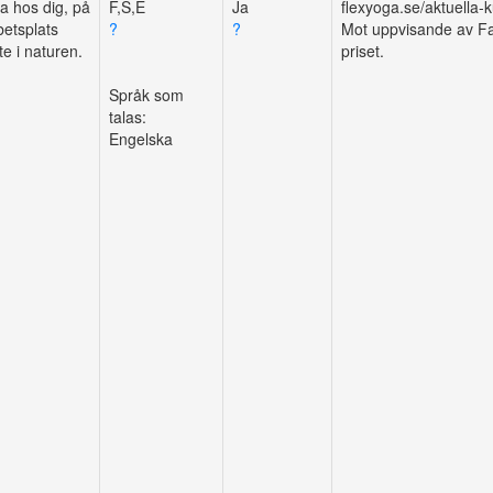
 hos dig, på
flexyoga.se/aktuella-
betsplats
?
?
Mot uppvisande av Fa
ute i naturen.
priset.
Språk som
talas:
Engelska