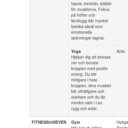
fascia, bindväv, istället
för musklerna. Fokus
på höfter och
ländrygg där mycket
fysiska såväl som
emotionella
spänningar lagras.
Yoga
Actic
Hjälper dig att stressa
ner och boosta
kroppen med positiv
energi. Du blir
rörligare i hela
kroppen, dina muskler
blir uthålligare och
starkare och du får
mindre värk i t.ex.
rygg och axlar.
FITNESS24SEVEN
Gym
Hyttga
Här kan du träna
Sandv