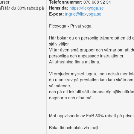
kurser
Telefonnummer:
070 608 92 34
R får du 30% rabatt på
Hemsida:
https://flexyoga.se
E-post:
ingrid@flexyoga.se
Flexyoga - Privat yoga
Här bokar du en personlig tränare på en tid 
själv väljer.
Vi tar även små grupper och värnar om att d
personliga och anpassade instruktioner.
All utrustning finns att låna.
Vi erbjuder mycket lugna, men också mer int
du utan krav på prestation kan kan sköta om 
välmående,
och på ett lekfullt sätt utmana dig själv utifrå
dagsform och dina mål.
Mot uppvisande av FaR 30% rabatt på priset
Boka tid och plats via mejl.