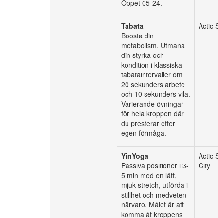
Öppet 05-24.
Tabata
Actic 
Boosta din
metabolism. Utmana
din styrka och
kondition i klassiska
tabataintervaller om
20 sekunders arbete
och 10 sekunders vila.
Varierande övningar
för hela kroppen där
du presterar efter
egen förmåga.
YinYoga
Actic 
Passiva positioner i 3-
City
5 min med en lätt,
mjuk stretch, utförda i
stillhet och medveten
närvaro. Målet är att
komma åt kroppens