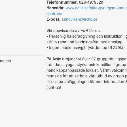
Telefonnummer:
026-4979520
Hemsida:
www.actic.se/hitta-gym/gym-i-san
centrum/
E-post:
sandviken@actic.se
Vid uppvisande av FaR får du:
• Personlig hälsorådgivning och instruktion 
• 30% rabatt på bindningsfria medlemskap
• Ingen medlemsavgift (värde upp till 249kr)
På Actic erbjuder vi över 37 gruppträningspas
rmation
från dans, yoga, styrka och kondition i grupp.
handikappanpassade lokaler. Varmt välkomna
hemsida för att se hela vårt utbud av grupp p
till oss på anläggningen för mer information 