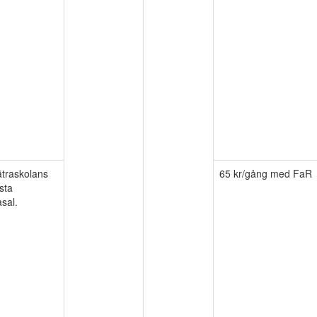
ätraskolans
65 kr/gång med FaR
sta
sal.