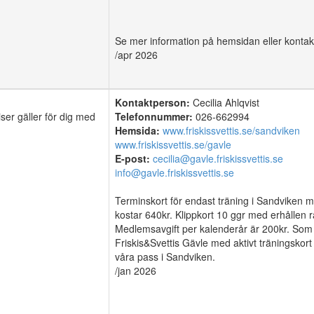
Se mer information på hemsidan eller kontakt
/apr 2026
Kontaktperson:
Cecilia Ahlqvist
ser gäller för dig med
Telefonnummer:
026-662994
Hemsida:
www.friskissvettis.se/sandviken
www.friskissvettis.se/gavle
E-post:
cecilia@gavle.friskissvettis.se
info@gavle.friskissvettis.se
Terminskort för endast träning i Sandviken m
kostar 640kr. Klippkort 10 ggr med erhållen r
Medlemsavgift per kalenderår är 200kr. Som
Friskis&Svettis Gävle med aktivt träningskort
våra pass i Sandviken.
/jan 2026