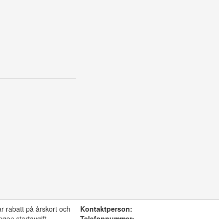
 rabatt på årskort och
Kontaktperson:
ngen startavgift
Telefonnummer:
-