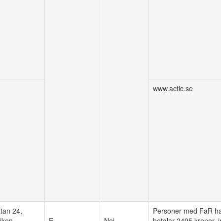
www.actic.se
tan 24,
Personer med FaR har
iken.
betalar 2495 kronor, i