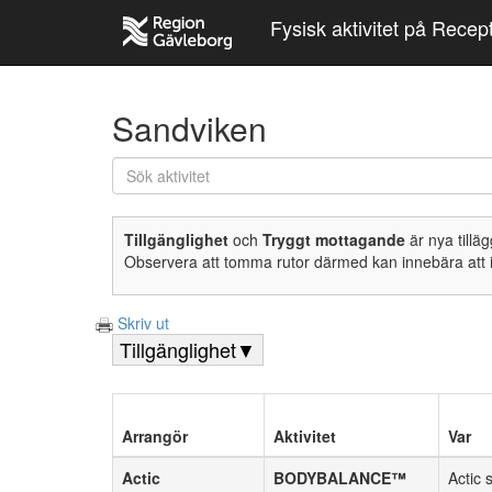
Fysisk aktivitet på Recep
Sandviken
Tillgänglighet
och
Tryggt mottagande
är nya till
Observera att tomma rutor därmed kan innebära att 
Skriv ut
Tillgänglighet
▼
Arrangör
Aktivitet
Var
Actic
BODYBALANCE™
Actic 