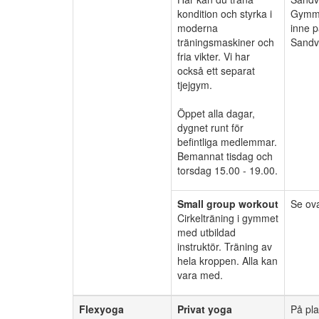
kondition och styrka i
Gymme
moderna
inne p
träningsmaskiner och
Sandv
fria vikter. Vi har
också ett separat
tjejgym.
Öppet alla dagar,
dygnet runt för
befintliga medlemmar.
Bemannat tisdag och
torsdag 15.00 - 19.00.
Small group workout
Se ov
Cirkelträning i gymmet
med utbildad
instruktör. Träning av
hela kroppen. Alla kan
vara med.
Flexyoga
Privat yoga
På pla