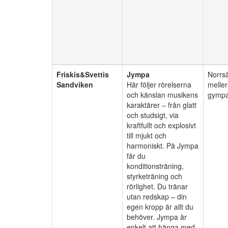
Friskis&Svettis
Jympa
Norrs
Sandviken
Här följer rörelserna
meller
och känslan musikens
gympa
karaktärer – från glatt
och studsigt, via
kraftfullt och explosivt
till mjukt och
harmoniskt. På Jympa
får du
konditionsträning,
styrketräning och
rörlighet. Du tränar
utan redskap – din
egen kropp är allt du
behöver. Jympa är
enkelt att hänga med